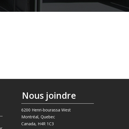
Nous joindre
6200 Henri-bourassa West
Montréal, Quebec
Canada, H4R 1C3
ur