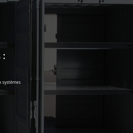
 :
ux systèmes