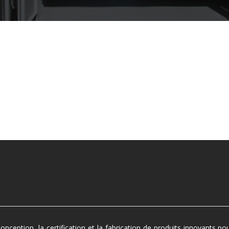
ception, la certification et la fabrication de produits innovants po